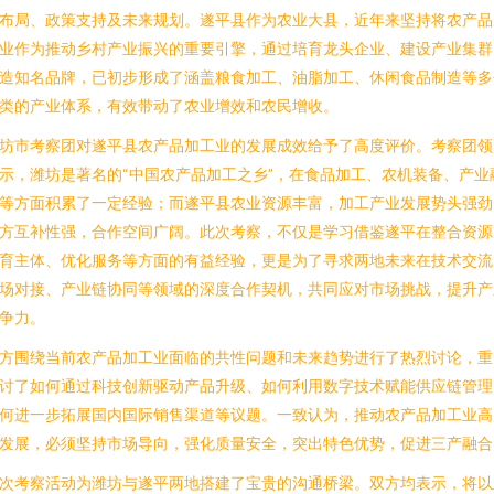
布局、政策支持及未来规划。遂平县作为农业大县，近年来坚持将农产品
业作为推动乡村产业振兴的重要引擎，通过培育龙头企业、建设产业集群
造知名品牌，已初步形成了涵盖粮食加工、油脂加工、休闲食品制造等多
类的产业体系，有效带动了农业增效和农民增收。
坊市考察团对遂平县农产品加工业的发展成效给予了高度评价。考察团领
示，潍坊是著名的“中国农产品加工之乡”，在食品加工、农机装备、产业
等方面积累了一定经验；而遂平县农业资源丰富，加工产业发展势头强劲
方互补性强，合作空间广阔。此次考察，不仅是学习借鉴遂平在整合资源
育主体、优化服务等方面的有益经验，更是为了寻求两地未来在技术交流
场对接、产业链协同等领域的深度合作契机，共同应对市场挑战，提升产
争力。
方围绕当前农产品加工业面临的共性问题和未来趋势进行了热烈讨论，重
讨了如何通过科技创新驱动产品升级、如何利用数字技术赋能供应链管理
何进一步拓展国内国际销售渠道等议题。一致认为，推动农产品加工业高
发展，必须坚持市场导向，强化质量安全，突出特色优势，促进三产融合
次考察活动为潍坊与遂平两地搭建了宝贵的沟通桥梁。双方均表示，将以